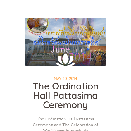
Home
About Us
Sunday School
Classes & Events
News
MAY 30, 2014
The Ordination
Meditation
Hall Pattasima
Galleries
Contact Us
Ceremony
The Ordination Hall Pattasima
Ceremony and The Celebration of
Wat Nawamintarachutis