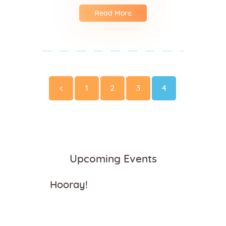
Read More
Posts
pagination
Page
Page
Page
Page
<
1
2
3
4
Upcoming Events
Hooray!