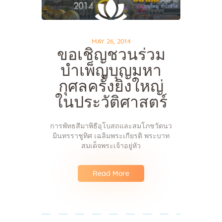
MAY 26, 2014
ขอเชิญชวนร่วม
บำเพ็ญบุญมหา
กุศลครั้งยิ่งใหญ่
ในประวัติศาสตร์
การพัทธสีมาพิธีอุโบสถและสมโภชวัดนว
มินทรราชูทิศ เฉลิมพระเกียรติ พระบาท
สมเด็จพระเจ้าอยู่หัว
Read More