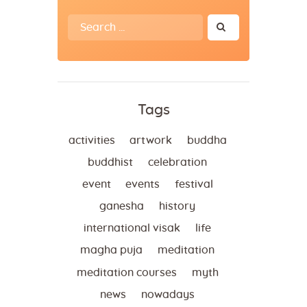
Search
for:
Tags
activities
artwork
buddha
buddhist
celebration
event
events
festival
ganesha
history
international visak
life
magha puja
meditation
meditation courses
myth
news
nowadays