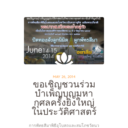
Home
About Us
Sunday School
Classes & Events
News
MAY 26, 2014
ขอเชิญชวนร่วม
Meditation
บำเพ็ญบุญมหา
Galleries
Contact Us
กุศลครั้งยิ่งใหญ่
ในประวัติศาสตร์
การพัทธสีมาพิธีอุโบสถและสมโภชวัดนว