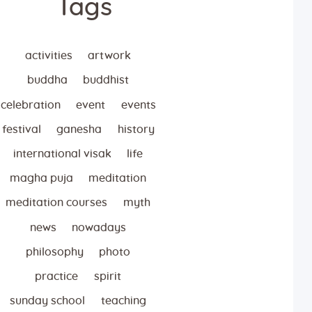
Tags
activities
artwork
buddha
buddhist
celebration
event
events
festival
ganesha
history
international visak
life
magha puja
meditation
meditation courses
myth
news
nowadays
philosophy
photo
practice
spirit
sunday school
teaching