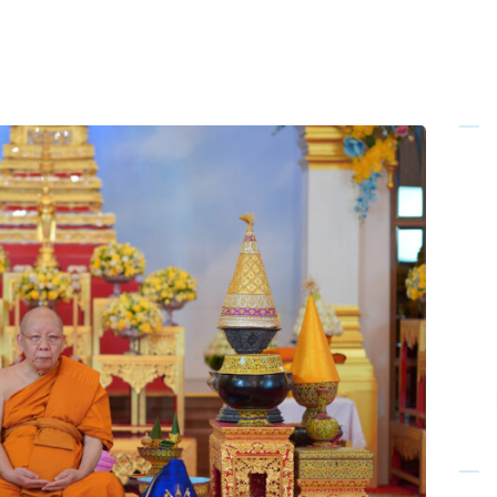
Home
About Us
Sunday
School
Classes &
Events
News
Meditation