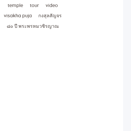
temple
tour
video
visakha puja
กงสุลสัญจร
๘๐ ปี พระพรหมวชิรญาณ