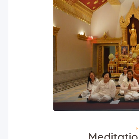
F
Meditati