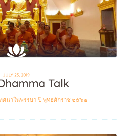
JULY 23, 2019
 Dhamma Talk
ศนาในพรรษา ปี พุทธศักราช ๒๕๖๒