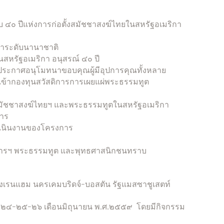
 ๔๐ ปีแห่งการก่อตั้งสมัชชาสงฆ์ไทยในสหรัฐอเมริกา
วนาระดับนานาชาติ
สหรัฐอเมริกา อนุสรณ์ ๔๐ ปี
ะประกาศอนุโมทนาขอบคุณผู้มีอุปการคุณทั้งหลาย
ยเข้ากองทุนสวัสดิการการเผยแผ่พระธรรมทูต
ชชาสงฆ์ไทยฯ และพระธรรมทูตในสหรัฐอเมริกา
การ
เนินงานของโครงการ
รฯ พระธรรมทูต และพุทธศาสนิกชนทราบ
ืองเรนแฮม นครเคมบริดจ์-บอสตัน รัฐแมสซาชูเสตท์
ี่ ๒๔-๒๕-๒๖ เดือนมิถุนายน พ.ศ.๒๕๕๙ โดยมีกิจกรรม