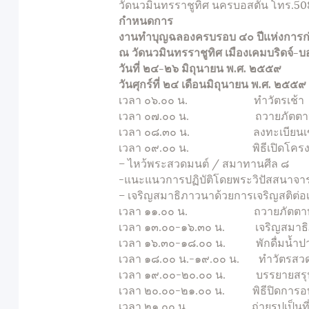
วัดนวมินทรราชูทิศ นครบอสตัน โทร.5
กำหนดการ
งานทำบุญ
ฉลองครบรอบ
๔๐
ปี
แห่งการก่
ณ วัดนวมินทรราชูทิศ เมืองเคมบริดจ์-บ
วันที่
๒๔-๒๖
มิถุนายน พ.ศ.
๒๕๕๙
วันศุกร์ที่ ๒๔ เดือนมิถุนายน พ.ศ. ๒๕
เวลา ๐๖.๐๐ น. ทำวัตรเช้า
เวลา ๐๗.๐๐ น. ถวายภัตตาหารเช
เวลา ๐๘.๓๐ น. ลงทะเบียนเข้ารั
เวลา ๐๙.๐๐ น. พิธีเปิดโครงกา
– ไหว้พระสวดมนต์ / สมาทานศีล ๘
-แนะแนวการปฏิบัติโดยพระวิปัสสนาจาร
– เจริญสมาธิภาวนาด้วยการเจริญสติต่อเ
เวลา ๑๑.๐๐ น. ถวายภัตตาหารเพล
เวลา ๑๓.๐๐-๑๖.๓๐ น. เจริญสมาธิภาวนา
เวลา ๑๖.๓๐-๑๘.๐๐ น. พักดื่มน้ำปา
เวลา ๑๘.๐๐ น.-๑๙.๐๐ น. ทำวัตรสวด
เวลา ๑๙.๐๐-๒๐.๐๐ น. บรรยายสรุปกา
เวลา ๒๐.๐๐-๒๑.๐๐ น. พิธีปิดการอบรม
เวลา ๒๑.๐๐ น. ถ่ายรูปเป็นที่ระล