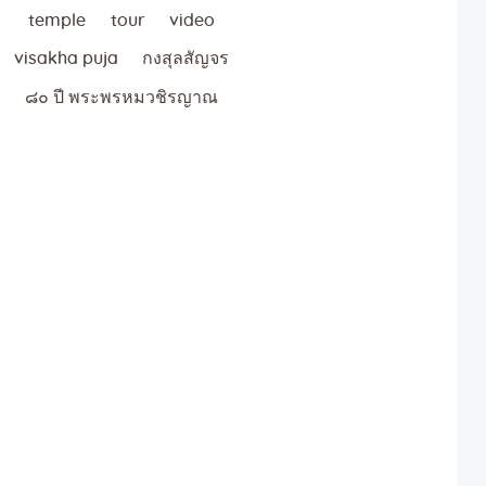
temple
tour
video
visakha puja
กงสุลสัญจร
๘๐ ปี พระพรหมวชิรญาณ