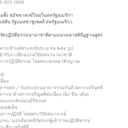
08-823-1800
อตั้ง
สมัชชาสงฆ์ไทยในสหรัฐอเมริกา
อสตัน รัฐแมสซาชูเซตส์ สหรัฐอเมริกา
๕๙ จัดปฏิบัติธรรมนานาชาติตามแนวมหาสติปัฏฐานสูตร
้าแด่พระสงฆ์ประมาณ ๒๕๐ รูป
บการฝึกอบรมวิปัสสนานานาชาติ
รปฏิบัติธรรม โดยพระพรหมวชิรญาณ
ย์
นื่อง
 / รับประทานอาหารร่วมกันด้วยการเจริญสติ
ด้วยการเจริญสติต่อเนื่อง (นั่ง-ยืน-เดิน)
นะและพักผ่อนอิริยาบท
มนต์เย็น
รปฏิบัติ โดยพระวิปัสสนาจารย์
/ มอบสัมฤทธิบัตรแก่ผู้เข้าร่วมปฏิบัติธรรม
ึก-เสร็จพิธี