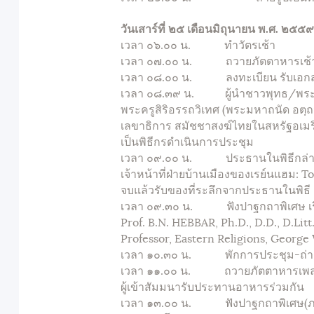
วันเสาร์ที่ ๒๕ เดือนมิถุนายน พ.ศ. ๒๕
เวลา ๐๖.๐๐ น. ทำวัตรเช้า
เวลา ๐๗.๐๐ น. ถวายภัตตาหารเช้า
เวลา ๐๘.๐๐ น. ลงทะเบียน รับเอก
เวลา ๐๘.๓๙ น. ผู้นำชาวพุทธ/พระสงฆ์ท
พระครูสิริอรรถวิเทศ (พระมหาถนัด อตฺถจ
เลขาธิการ สมัชชาสงฆ์ไทยในสหรัฐอเมร
เป็นพิธีกรดำเนินการประชุม
เวลา ๐๙.๐๐ น. ประธานในพิธีกล่าว
เจ้าหน้าที่ฝ่ายบ้านเมืองของเรย์นแฮม:
จบแล้วรับของที่ระลึกจากประธานในพิธี
เวลา ๐๙.๓๐ น. ฟังปาฐกถาพิเศษ เรื
Prof. B.N. HEBBAR, Ph.D., D.D., D.Litt
Professor, Eastern Religions, George
เวลา ๑๐.๓๐ น. พักการประชุม-ถ่ายภา
เวลา ๑๑.๐๐ น. ถวายภัตตาหารเพลพ
ผู้เข้าสัมมนารับประทานอาหารร่วมกัน
เวลา ๑๓.๐๐ น. ฟังปาฐกถาพิเศษ(ภาษ