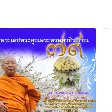
Home
About Us
Sunday
School
Classes &
Events
News
Meditation