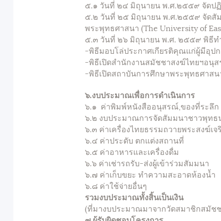
๕.๑ วันที่ ๒๔ มิถุนายน พ.ศ.๒๕๕๙ จัดป
๕.๒ วันที่ ๒๕ มิถุนายน พ.ศ.๒๕๕๙ จัดส
พระพุทธศาสนา (The University of Eas
๕.๓ วันที่ ๒๖ มิถุนายน พ.ศ. ๒๕๕๙ พิธ
-พิธีมอบโล่ประกาศเกียรติคุณแก่ผู้มีอุป
-พิธีเปิดสำนักงานสมัชชาสงฆ์ไทยฯอนุสรณ
-พิธีเปิดสถาบันการศึกษาพระพุทธศาสนา
๖.งบประมาณเพื่อการดำเนินการ
๖.๑ ค่าพิมพ์หนังสืออนุสรณ์,ของที่
๖.๒ งบประมาณการจัดสัมมนาชาวพุ
๖.๓ ค่าเครื่องไทยธรรมถวายพระสงฆ์เ
๖.๔ ค่าประดับ ตกแต่งสถาน
๖.๕ ค่าอาหารและเครื่องดื
๖.๖ ค่าเช่ารถรับ-ส่งผู้เข้าร
๖.๗ ค่าเก็บขยะ ทำความสะอาดห
๖.๘ ค่าใช้จ่ายอื่นๆ จ
รวมงบประมาณทั้งสิ้นเป็นเง
(ที่มางบประมาณมาจากวัดสมาชิกสมัชชา
๗
.ผู้รับผิดชอบโครงการ