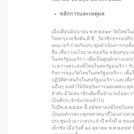
หลักการและเหตุผล
เมื่อเดือนมิถุนายน พ.ศ.๒๕๑๙ วัดไทยใน
ไทยกรุงวอชิงตัน,ดี.ซี. ,วัดวชิรธรรมปท
เดนเวอร์ ร่วมกันประชุมดำเนินการก่อตั้
คือ เพื่อวางนโยบาย ส่งเสริม สนับสนุน 
ในสหรัฐอเมริกา, เพื่อเป็นศูนย์กลางแล
ระหว่างพระสงฆ์ไทยในสหรัฐอเมริกา กับ
กิจการของวัดไทยในสหรัฐอเมริกา, เพื่อ
ปฏิบัติศาสนกิจในสหรัฐอเมริกา และเพ
นอื่นๆ จนทำให้ปัจจุบันการเผยแผ่พระพ
ลำดับ มีวัดสมาชิกเพิ่มขึ้นจำนวนร้อยก
เป็นที่ประจักษ์แก่คนทั่วไป
ในปีพ.ศ.๒๕๕๙ นี้ สมัชชาสงฆ์ไทยในสหรั
เป็นองค์กรพระพุทธศาสนาที่ไม่แสวง
ประชุมเจ้าอาวาสประจำปี ครั้งที่ ๔ ของ
เท็กซัส เมื่อวันที่ ๑๐ ตุลาคม พ.ศ.๒๕๕