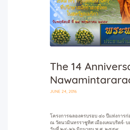
The 14 Annivers
Nawamintararac
JUNE 24, 2016
โครงการฉลองครบรอบ
๔๐
ปี
แห่งการก่อ
ณ วัดนวมินทรราชูทิศ เมืองเคมบริดจ์-บ
วันที่
๒๔-๒๖
มิถุนายน พ.ศ.
๒๕๕๙