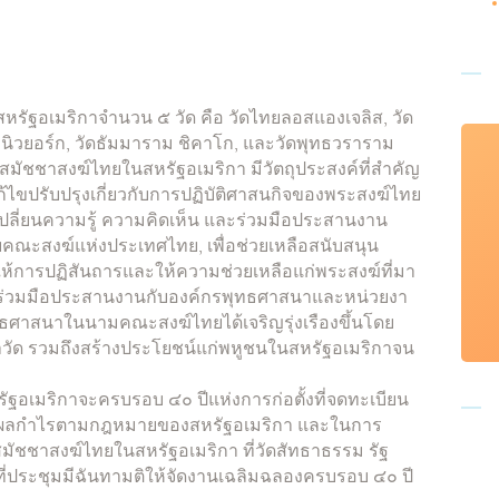
สหรัฐอเมริกาจำนวน ๕ วัด คือ วัดไทยลอสแองเจลิส, วัด
ีป นิวยอร์ก, วัดธัมมาราม ชิคาโก, และวัดพุทธวราราม
งสมัชชาสงฆ์ไทยในสหรัฐอเมริกา มีวัตถุประสงค์ที่สำคัญ
แก้ไขปรับปรุงเกี่ยวกับการปฏิบัติศาสนกิจของพระสงฆ์ไทย
กเปลี่ยนความรู้ ความคิดเห็น และร่วมมือประสานงาน
คณะสงฆ์แห่งประเทศไทย, เพื่อช่วยเหลือสนับสนุน
ให้การปฏิสันถารและให้ความช่วยเหลือแก่พระสงฆ์ที่มา
ื่อร่วมมือประสานงานกับองค์กรพุทธศาสนาและหน่วยงา
ุทธศาสนาในนามคณะสงฆ์ไทยได้เจริญรุ่งเรืองขึ้นโดย
ว่าวัด รวมถึงสร้างประโยชน์แก่พหูชนในสหรัฐอเมริกาจน
ฐอเมริกาจะครบรอบ ๔๐ ปีแห่งการก่อตั้งที่จดทะเบียน
หาผลกำไรตามกฎหมายของสหรัฐอเมริกา และในการ
สมัชชาสงฆ์ไทยในสหรัฐอเมริกา ที่วัดสัทธาธรรม รัฐ
๙ ที่ประชุมมีฉันทามติให้จัดงานเฉลิมฉลองครบรอบ ๔๐ ปี