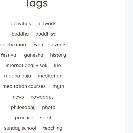
Tags
activities
artwork
buddha
buddhist
celebration
event
events
festival
ganesha
history
international visak
life
magha puja
meditation
meditation courses
myth
news
nowadays
philosophy
photo
practice
spirit
sunday school
teaching