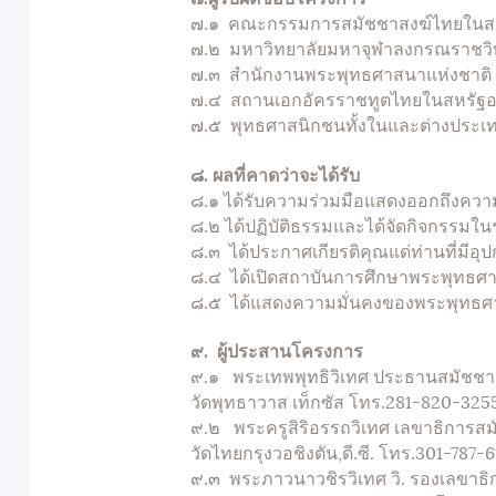
๗.๑ คณะกรรมการสมัชชาสงฆ์ไทยในสห
๗.๒ มหาวิทยาลัยมหาจุฬาลงกรณราชวิ
๗.๓ สำนักงานพระพุทธศาสนาแห่งชาติ
๗.๔ สถานเอกอัครราชทูตไทยในสหรัฐอ
๗.๕ พุทธศาสนิกชนทั้งในและต่างประเท
๘. ผลที่คาดว่าจะได้รับ
๘.๑ ได้รับความร่วมมือแสดงออกถึงคว
๘.๒ ได้ปฏิบัติธรรมและได้จัดกิจกรรมใ
๘.๓ ได้ประกาศเกียรติคุณแด่ท่านที่มีอ
๘.๔ ได้เปิดสถาบันการศึกษาพระพุทธ
๘.๕ ได้แสดงความมั่นคงของพระพุทธศ
๙.
ผู้ประสานโครงการ
๙.๑ พระเทพพุทธิวิเทศ ประธานสมัชชา
วัดพุทธาวาส เท็กซัส โทร.281-820-325
๙.๒ พระครูสิริอรรถวิเทศ เลขาธิการส
วัดไทยกรุงวอชิงตัน,ดี.ซี. โทร.301-787-
๙.๓ พระภาวนาวชิรวิเทศ วิ. รองเลขาธิก