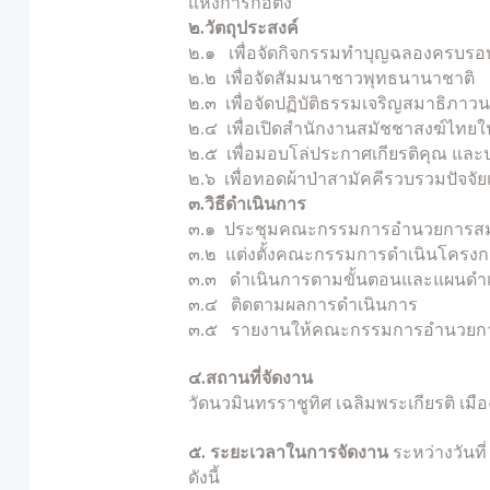
แห่งการก่อตั้ง
๒
.วัตถุประสงค์
๒.๑ เพื่อจัดกิจกรรมทำบุญฉลองครบรอบ
๒.๒ เพื่อจัดสัมมนาชาวพุทธนานาชาติ
๒.๓ เพื่อจัดปฏิบัติธรรมเจริญสมาธิภา
๒.๔ เพื่อเปิดสำนักงานสมัชชาสงฆ์ไทยใน
๒.๕ เพื่อมอบโล่ประกาศเกียรติคุณ แล
๒.๖ เพื่อทอดผ้าป่าสามัคคีรวบรวมปัจจั
๓
.วิธีดำเนินการ
๓.๑ ประชุมคณะกรรมการอำนวยการสมั
๓.๒ แต่งตั้งคณะกรรมการดำเนินโครง
๓.๓ ดำเนินการตามขั้นตอนและแผนดำ
๓.๔ ติดตามผลการดำเนินการ
๓.๕ รายงานให้คณะกรรมการอำนวยกา
๔
.สถานที่จัดงาน
วัดนวมินทรราชูทิศ เฉลิมพระเกียรติ เม
๕. ระยะเวลาในการจัดงาน
ระหว่างวันท
ดังนี้