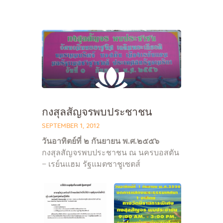
Home
About Us
Sunday School
กงสุลสัญจรพบประชาชน
Classes & Events
SEPTEMBER 1, 2012
News
วันอาทิตย์ที่ ๒ กันยายน พ.ศ.๒๕๕๖
Meditation
กงสุลสัญจรพบประชาชน ณ นครบอสตัน
Galleries
– เรย์นแฮม รัฐแมตซาชูเซตส์
Contact Us