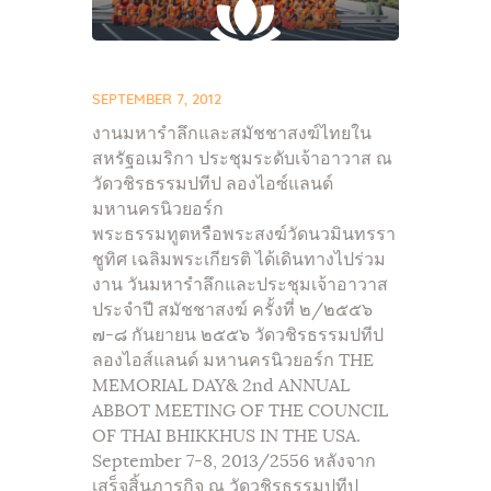
SEPTEMBER 7, 2012
งานมหารำลึกและสมัชชาสงฆ์ไทยใน
สหรัฐอเมริกา ประชุมระดับเจ้าอาวาส ณ
วัดวชิรธรรมปทีป ลองไอซ์แลนด์
มหานครนิวยอร์ก
พระธรรมทูตหรือพระสงฆ์วัดนวมินทรรา
ชูทิศ เฉลิมพระเกียรติ ได้เดินทางไปร่วม
งาน วันมหารำลึกและประชุมเจ้าอาวาส
ประจำปี สมัชชาสงฆ์ ครั้งที่ ๒/๒๕๕๖
๗-๘ กันยายน ๒๕๕๖ วัดวชิรธรรมปทีป
ลองไอส์แลนด์ มหานครนิวยอร์ก THE
MEMORIAL DAY& 2nd ANNUAL
ABBOT MEETING OF THE COUNCIL
OF THAI BHIKKHUS IN THE USA.
September 7-8, 2013/2556 หลังจาก
เสร็จสิ้นภารกิจ ณ วัดวชิรธรรมปทีป