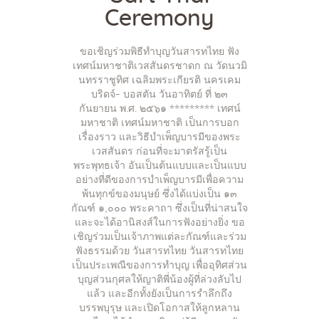
Ceremony
ขอเชิญร่วมพิธีทำบุญวันสารทไทย ฟัง
เทศน์มหาชาติเวสสันดรชาดก ณ วัดนวมิ
นทรราชูทิศ เฉลิมพระเกียรติ นครเคม
บริดจ์- บอสตัน วันอาทิตย์ ที่ ๒๓
กันยายน พ.ศ. ๒๕๖๑ ********* เทศน์
มหาชาติ เทศน์มหาชาติ เป็นการบอก
เรื่องราว และวิธีบำเพ็ญบารมีของพระ
เวสสันดร ก่อนที่จะมาตรัสรู้เป็น
พระพุทธเจ้า อันเป็นต้นแบบและเป็นแบบ
อย่างที่ดีของการบำเพ็ญบารมีเพื่อความ
พ้นทุกข์ของมนุษย์ ซึ่งได้แบ่งเป็น ๑๓
กัณฑ์ ๑,๐๐๐ พระคาถา ซึ่งเป็นที่น่าสนใจ
และจะได้อานิสงส์ในการฟังอย่างยิ่ง ขอ
เชิญร่วมเป็นเจ้าภาพแต่ละกัณฑ์และร่วม
ฟังธรรมด้วย วันสารทไทย วันสารทไทย
เป็นประเพณีของการทำบุญ เพื่ออุทิศส่วน
บุญส่วนกุศลให้ญาติพี่น้องผู้ที่ล่วงลับไป
แล้ว และอีกทั้งยังเป็นการรำลึกถึง
บรรพบุรุษ และเปิดโอกาสให้ลูกหลาน