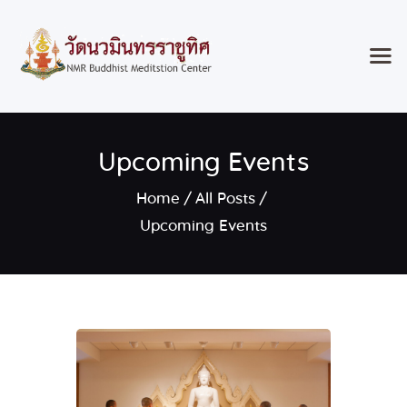
Home
Upcoming Events
Classes & Events
About the Temple
Home
All Posts
Meditation Classes
Upcoming Events
Contact