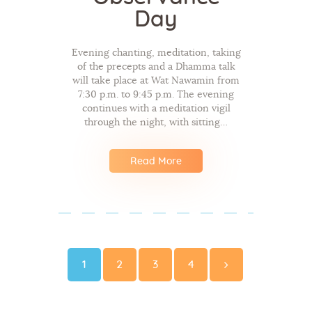
Day
Evening chanting, meditation, taking
of the precepts and a Dhamma talk
will take place at Wat Nawamin from
7:30 p.m. to 9:45 p.m. The evening
continues with a meditation vigil
through the night, with sitting…
Read More
Posts
navigation
Page
Page
Page
Page
1
2
3
4
>