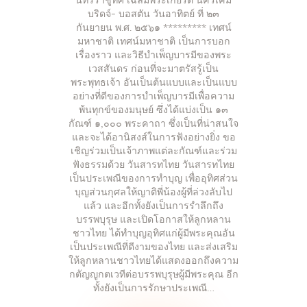
นทรราชูทิศ เฉลิมพระเกียรติ นครเคม
บริดจ์- บอสตัน วันอาทิตย์ ที่ ๒๓
กันยายน พ.ศ. ๒๕๖๑ ********* เทศน์
มหาชาติ เทศน์มหาชาติ เป็นการบอก
เรื่องราว และวิธีบำเพ็ญบารมีของพระ
เวสสันดร ก่อนที่จะมาตรัสรู้เป็น
พระพุทธเจ้า อันเป็นต้นแบบและเป็นแบบ
อย่างที่ดีของการบำเพ็ญบารมีเพื่อความ
พ้นทุกข์ของมนุษย์ ซึ่งได้แบ่งเป็น ๑๓
กัณฑ์ ๑,๐๐๐ พระคาถา ซึ่งเป็นที่น่าสนใจ
และจะได้อานิสงส์ในการฟังอย่างยิ่ง ขอ
เชิญร่วมเป็นเจ้าภาพแต่ละกัณฑ์และร่วม
ฟังธรรมด้วย วันสารทไทย วันสารทไทย
เป็นประเพณีของการทำบุญ เพื่ออุทิศส่วน
บุญส่วนกุศลให้ญาติพี่น้องผู้ที่ล่วงลับไป
แล้ว และอีกทั้งยังเป็นการรำลึกถึง
บรรพบุรุษ และเปิดโอกาสให้ลูกหลาน
ชาวไทย ได้ทำบุญอุทิศแก่ผู้มีพระคุณอัน
เป็นประเพณีที่ดีงามของไทย และส่งเสริม
ให้ลูกหลานชาวไทยได้แสดงออกถึงความ
กตัญญูกตเวทีต่อบรรพบุรุษผู้มีพระคุณ อีก
ทั้งยังเป็นการรักษาประเพณี…