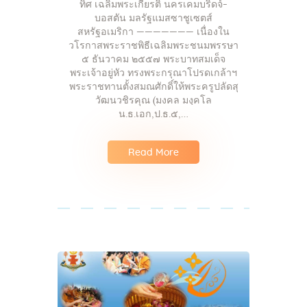
ทิศ เฉลิมพระเกียรติ นครเคมบริดจ์-
บอสตัน มลรัฐแมสซาชูเซตส์
สหรัฐอเมริกา ——————— เนื่องใน
วโรกาสพระราชพิธีเฉลิมพระชนมพรรษา
๕ ธันวาคม ๒๕๕๗ พระบาทสมเด็จ
พระเจ้าอยู่หัว ทรงพระกรุณาโปรดเกล้าฯ
พระราชทานตั้งสมณศักดิ์ให้พระครูปลัดสุ
วัฒนวชิรคุณ (มงคล มงฺคโล
น.ธ.เอก,ป.ธ.๕,…
Read More