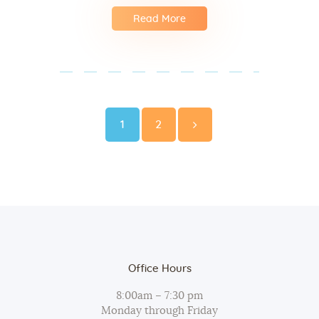
Read More
Posts
navigation
Page
Page
1
2
>
Office Hours
8:00am – 7:30 pm
Monday through Friday