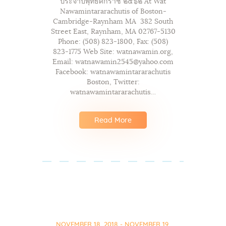
ประจำปีพุทธศักราช ๒๕๖๒ At Wat
Nawamintararachutis of Boston-
Cambridge-Raynham MA 382 South
Street East, Raynham, MA 02767-5130
Phone: (508) 823-1800, Fax: (508)
823-1775 Web Site: watnawamin.org,
Email: watnawamin2545@yahoo.com
Facebook: watnawamintararachutis
Boston, Twitter:
watnawamintararachutis…
Read More
NOVEMBER 18, 2018 - NOVEMBER 19,