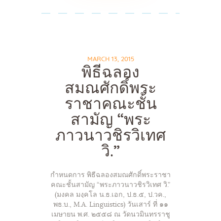
MARCH 13, 2015
พิธีฉลอง
สมณศักดิ์พระ
ราชาคณะชั้น
สามัญ “พระ
ภาวนาวชิรวิเทศ
วิ.”
กำหนดการ พิธีฉลองสมณศักดิ์พระราชา
คณะชั้นสามัญ “พระภาวนาวชิรวิเทศ วิ.”
(มงคล มงฺคโล น.ธ.เอก, ป.ธ.๕, ป.วค.,
พธ.บ., M.A. Linguistics) วันเสาร์ ที่ ๑๑
เมษายน พ.ศ. ๒๕๕๘ ณ วัดนวมินทรราชู