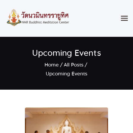
Home
Upcoming Events
Classes & Events
About the Temple
Home
All Posts
Meditation Classes
Upcoming Events
Contact