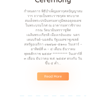
Ceremony
กำหนดการ พิธีบำเพ็ญมหากุศลปัญญาสม
วาร ถวายเป็นพระราชกุศล พระบาท
สมเด็จพระปรมินทรมหาภูมิพลอดุลยเดช
ในพระบรมโกศ ณ อาคารมหาวชิราลง
กรณ วัดนวมินทรราชูทิศ
เฉลิมพระเกียรติ เมืองเรย์นแฮม นคร
เคมบริจด์-บอสตัน รัฐแมสซาซูเซสต์
สหรัฐอเมริกา ๐๒๗๖๗-๕๑๓๐ วันเสาร์ –
อาทิตย์ที่ ๓ – ๔ เดือน ธันวาคม
พุทธศักราช ๒๕๕๙ ********* วันเสาร์ที่
๓ เดือน ธันวาคม พ.ศ. ๒๕๕๙ ตรงกับ วัน
ขึ้น ๔ ค่ำ…
Read More