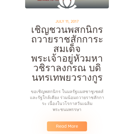
JULY 11, 2017
เชิญชวนพสกนิกร
ถวายราชสักการะ
สมเด็จ
พระเจ้าอยู่หัวมหา
วชิราลงกรณ บดิ
นทรเทพยวรางกูร
ขอเชิญพสกนิกร ในมลรัฐแมสซาชูเซตส์
และรัฐใกล้เคียง ร่วมน้อมถวายราชสักกา
ระ เนื่องในวโรกาสวันเฉลิม
พระชนมพรรษา
Read More