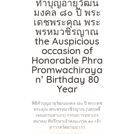
ทำบุญอายุวัฒน
มงคล ๘๐ ปี พระ
เดชพระคุณ พระ
พรหมวชิรญาณ
the Auspicious
occasion of
Honorable Phra
Promwachiraya
n’ Birthday 80
Year
พิธีทำบุญอายุวัฒนมงคล ๘๐ ปี พระเดช
พระคุณ พระพรหมวชิรญาณ (ปสฤทธิ์
เขมงฺกรมหาเถร) กรรมการมหาเถร
สมาคม ที่ปรึกษาเจ้าคณะภาค ๑๐ เจ้า
อาวาสวัดยานนาวา