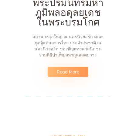
พระปริมนทรมหา
ภูมิพลอดุลยเดช
ในพระบรมโกศ
สถานกงสุลใหญ่ ณ นครนิวยอร์ก คณะ
ทูตผู้แทนถาวรไทย ประจำสหชาติ ณ
นครนิวยอร์ก ขอเชิญพุทธศาสนิกชน
ร่วมพิธีบำเพ็ญมหากุศลสตมวาร
Read More