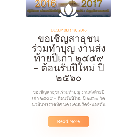
DECEMBER 18, 2016
ขอเชิญสาธุชน
ร่วมทำบุญ งานส่ง
ท้ายปีเก่า ๒๕๕๙
– ต้อนรับปีใหม่ ปี
๒๕๖๐
ขอเชิญสาธุชนร่วมทำบุญ งานส่งท้ายปี
เก่า ๒๕๕๙ – ต้อนรับปีใหม่ ปี ๒๕๖๐ วัด
นวมินทรราชูทิศ นครเคมบริดจ์-บอสตัน
Read More