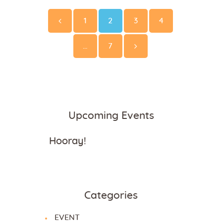
pagination
Page
Page
Page
Page
<
1
2
3
4
Page
…
7
>
Upcoming Events
Hooray!
Categories
EVENT