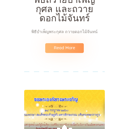
พิธีถวายบำเพ็ญ
กุศล และถวาย
ดอกไม้จันทร์
พิธีบำเพ็ญพระกุศล ถวายดอกไม้จันทน์
Read More