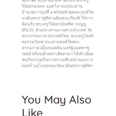
พุธที่ ๑๙ มิถุนายน พ.ศ. ๒๕๕๖ พระครู
วินัยธรมงคล มงฺคโล รองประธาน
อำนวยการรูปที่ ๑ พร้อมด้วยคณะสงฆ์วัด
นวมินทรราชูทิศ เฉลิมพระเกียรติ ให้การ
ต้อนรับ พระครูวินัยธรบัณฑิต วรญูญู
(Ph.D) ฝ่ายประสานงานต่างประเทศ วัด
พระธรรมกาย ประเทศไทย, พระครูโสตถิ
ตธรรมวิเทศ ประธานสงฆ์วัดพระ
ธรรมกาย เมืองบอสตัน มลรัฐแมตซาชู
เซตส์ พร้อมด้วยพระติดตามฯ ได้เข้าเยี่ยม
ชมกิจกรรมกิจการความคืบหน้าของการ
ก่อสร้างอุโบสถของวัดนวมินทรราชูทิศฯ
You May Also
Like