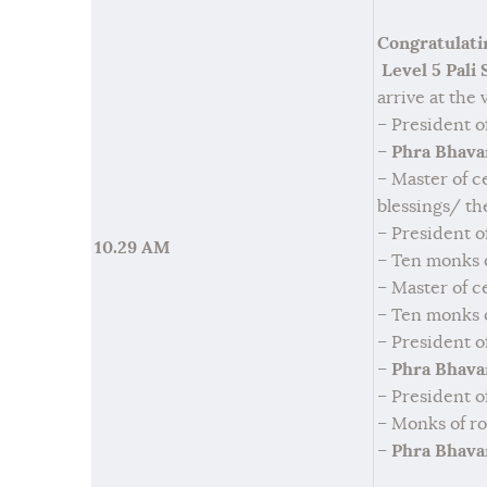
Congratulat
Level 5 Pali 
arrive at the
– President o
–
Phra Bhava
– Master of 
blessings/ t
– President o
10.29 AM
– Ten monks o
– Master of c
– Ten monks o
– President o
–
Phra Bhava
– President o
– Monks of ro
–
Phra Bhava