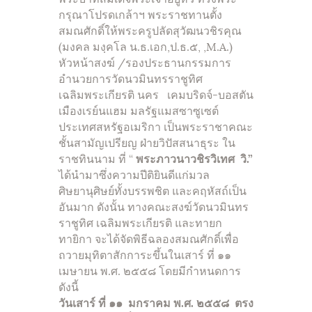
กรุณาโปรดเกล้าฯ พระราชทานตั้ง
สมณศักดิ์ให้พระครูปลัดสุวัฒนวชิรคุณ
(มงคล มงฺคโล น.ธ.เอก,ป.ธ.๕, ,M.A.)
หัวหน้าสงฆ์ /รองประธานกรรมการ
อำนวยการวัดนวมินทรราชูทิศ
เฉลิมพระเกียรติ นคร เคมบริดจ์-บอสตัน
เมืองเรย์นแฮม มลรัฐแมสซาซูเซต์
ประเทศสหรัฐอเมริกา เป็นพระราชาคณะ
ชั้นสามัญเปรียญ ฝ่ายวิปัสสนาธุระ ใน
ราชทินนาม ที่ “
พระภาวนาวชิรวิเทศ วิ.”
ได้นำมาซึ่งความปีติยินดีแก่มวล
ศิษยานุศิษย์ทั้งบรรพชิต และคฤหัสถ์เป็น
อันมาก ดังนั้น ทางคณะสงฆ์วัดนวมินทร
ราชูทิศ เฉลิมพระเกียรติ และทายก
ทายิกา จะได้จัดพิธีฉลองสมณศักดิ์เพื่อ
ถวายมุทิตาสักการะขึ้นในเสาร์ ที่ ๑๑
เมษายน พ.ศ. ๒๕๕๘ โดยมีกำหนดการ
ดังนี้
วันเสาร์ ที่ ๑๑ มกราคม พ.ศ. ๒๕๕๘ ตรง