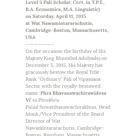
Level 5 Pali Scholar,
Cert. in T.P.T.,
B.A. Economics,
M.A. Linguistic)
on Saturday, April 11, 2015
at
Wat Nawamintararachutis,
Cambridge-Boston
, Massachusetts,
USA
——————–
On the occasion the birthday of His
Majesty King Bhumibol Adulyadej on
December 5, 2015, His Majesty has
graciously bestow the Royal Title
Rank “Ordinary” Pali of Vipassana
Sector with the royally-bestowed
name ‘
Phra Bhavanawachirawidesa
Vi’
to
Phrakhru
Palad
Suwatthanawachirakhun, Head
Monk/Vice President of the Board
Director of Wat
Nawamintararachutis, Cambridge-
Boston, Raynham, Massachusetts,