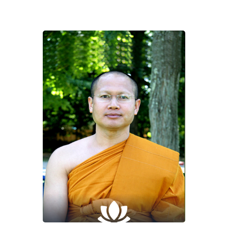
Home
About Us
Sunday School
Classes & Events
News
Meditation
Galleries
Contact Us