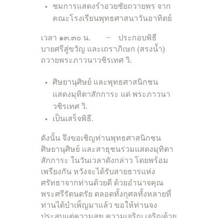
ชมการแสดงรำอวยชัยถวายพร จาก
คณะโรงเรียนพุทธศาสนาวันอาทิตย์
เวลา ๑๓.๓๐ น. – ประกอบพิธี
บายศรีสู่ขวัญ และเถราภิเษก (สรงน้ำ)
ถวายพระภาวนาวชิรเทศ วิ.
ศิษยานุศิษย์ และพุทธศาสนิกชน
แสดงมุทิตาสักการะ แด่ พระภาวนา
วชิรเทศ วิ.
เป็นเสร็จพิธี.
ดังนั้น จึงขอเชิญท่านพุทธศาสนิกชน
ศิษยานุศิษย์ และสาธุชนร่วมแสดงมุทิตา
สักการะ ในวันเวลาดังกล่าว โดยพร้อม
เพรียงกัน หวังจะได้รับสายธารแห่ง
ศรัทธาจากท่านด้วยดี ด้วยอำนาจคุณ
พระศรีรัตนตรัย ตลอดทั้งกุศลทั้งหลายที่
ท่านได้บำเพ็ญมาแล้ว ขอให้ท่านจง
ประสบแต่ความสุข ความเจริญ เจริญด้วย