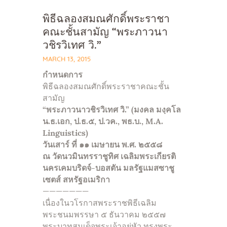
พิธีฉลองสมณศักดิ์พระราชา
คณะชั้นสามัญ “พระภาวนา
วชิรวิเทศ วิ.”
MARCH 13, 2015
กำหนดการ
พิธีฉลองสมณศักดิ์พระราชาคณะชั้น
สามัญ
“พระภาวนาวชิรวิเทศ วิ.” (มงคล มงฺคโล
น.ธ.เอก, ป.ธ.๕, ป.วค., พธ.บ., M.A.
Linguistics)
วันเสาร์ ที่ ๑๑ เมษายน พ.ศ. ๒๕๕๘
ณ วัดนวมินทรราชูทิศ เฉลิมพระเกียรติ
นครเคมบริดจ์-บอสตัน มลรัฐแมสซาชู
เซตส์ สหรัฐอเมริกา
———————
เนื่องในวโรกาสพระราชพิธีเฉลิม
พระชนมพรรษา ๕ ธันวาคม ๒๕๕๗
พระบาทสมเด็จพระเจ้าอยู่หัว ทรงพระ