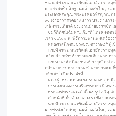
– นายพิศาล มาณวพัฒน์ เอกอัครราชทูตไ
นายพรพงศ์ กนิษฐานนท์ กงสุลใหญ่ ณ นค
พระเดชพระคุณ พระพรหมวชิรญาณ กรร
๑๐ เจ้าอาวาสวัดยานนาวา ประธานกรร
เฉลิมพระเกียรติ ประธานฝ่ายบรรพชิต เสร
– ชมวีดีทัศน์เฉิมพระเกียรติ โดยสมัช
เวลา ๐๙.๐๙ น. พิธีถวายพานพุ่มเครื่อง
– พุทธศาสนิกชน ปวงประชาราษฎร์ ผู้เข้า
– นายพิศาล มาณวพัฒน์ เอกอัครราชทูต
เสร็จแล้ว กล่าวคำถวายอาเศียรพาท ถ
– นายพรพงศ์ กนิษฐานนท์ กงสุลใหญ่ ณ 
หน้าพระบรมฉายาลักษณ์ พระบาทสมเด็จพ
แล้วเข้าไปยืนประจำที่
– คณะผู้แทน สมาคม ชมรมต่างๆ (ถ้ามี) เ
– บรรเลงเพลงสรรเสริญพระบารมี เพลง
– พระสงฆ์ทรงสมณศักดิ์ ๑๐ รูป เจริญช
– เจ้าหน้าที่ ย่ำ ฆ้อง กลอง ระฆัง จน
– นายพิศาล มาณวพัฒน์ เอกอัครราชทูต
นายพรพงศ์ กนิษฐานนท์ กงสุลใหญ่ ณ 
แขกผู้มีเกียรติ ถวายไทยธรรมแด่พระสงฆ