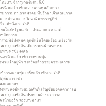
ทยประจำกรุงวอชิงตัน ดี.ซี.
รนิวยอร์ก เข้าถวายพานพุ่มสักการะ
มการมหาเถรสมาคม ที่ปรึกษาเจ้าคณะภาค
มการอำนวยการวัดนวมินทรราชูทิศ
็จแล้วนั่งประจำที่
ชาไทยในสหรัฐอเมริกา ประมาณ ๑๐ นาที
ราชสักการะ
ร่วมพิธีทั้งหมด ลุกขึ้นยืนโดยพร้อมเพรียงกัน
 ณ กรุงวอชิงตัน เปิดกรวยหน้าพระบรม
วายพระพรชัยมงคล
นครนิวยอร์ก เข้าวางพานพุ่ม
ระเจ้าอยู่หัว ฯ เสร็จแล้วถวายความเคารพ
ข้าวางพานพุ่ม เสร็จแล้ว เข้าประจำที่
สดุดีมหาราชา
ัยมงคลคาถา
กระทั่งพระสงฆ์ทรงสมณศักดิ์เจริญชัยมงคลคาถาจบ
 ณ กรุงวอชิงตัน ประธานฝ่ายฆราวาส
นครนิวยอร์ก รองประธานฯ
์ทรงสมณศักดิ์