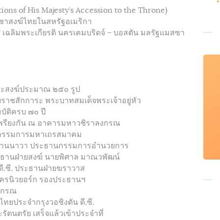
ions of His Majesty’s Accession to the Throne)
ชชาสงฆ์ไทยในสหรัฐอเมริกา
 เฉลิมพระเกียรติ นครเคมบริดจ์ – บอสตัน มลรัฐแมสซา
พระสงฆ์ประมาณ ๒๕๐ รูป
ราชสักการะ พระบาทสมเด็จพระเจ้าอยู่หัว
ัติครบ ๗๐ ปี
พรียงกัน ณ อาคารมหาวชิราลงกรณ
 กรรมการมหาเถรสมาคม
วัดยานนาวา ประธานกรรมการอำนวยการ
ระธานฝ่ายสงฆ์ นายพิศาล มาณวพัฒน์
ดี.ซี. ประธานฝ่ายฆราวาส
นครนิวยอร์ก รองประธานฯ
ลงกรณ
ทยประจำกรุงวอชิงตัน ดี.ซี.
ัตนตรัย เสร็จแล้วเข้าประจำที่