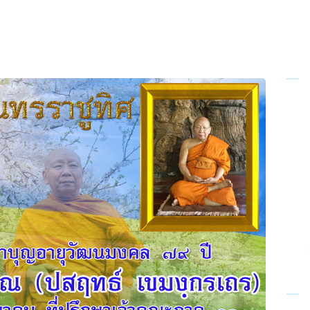
Home
About Us
Sunday
School
Classes &
Events
News
Meditation