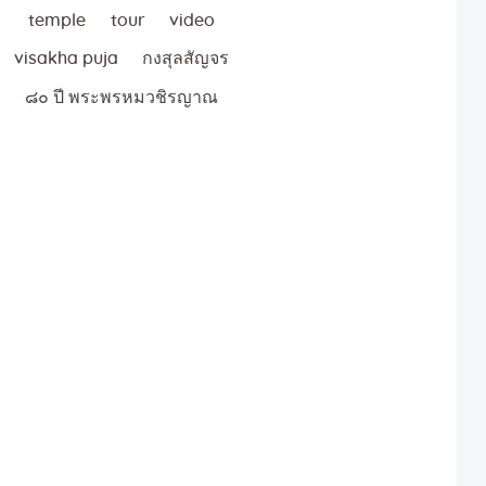
temple
tour
video
visakha puja
กงสุลสัญจร
๘๐ ปี พระพรหมวชิรญาณ