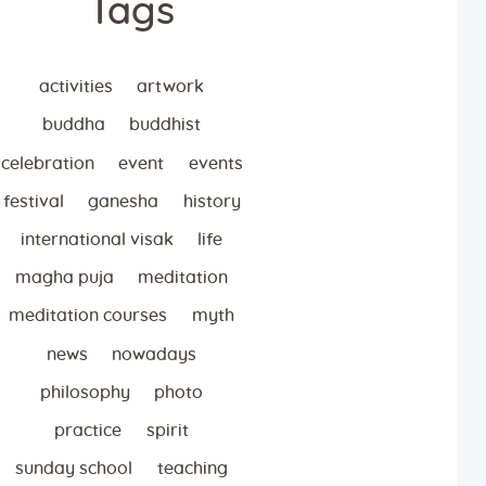
Tags
activities
artwork
buddha
buddhist
celebration
event
events
festival
ganesha
history
international visak
life
magha puja
meditation
meditation courses
myth
news
nowadays
philosophy
photo
practice
spirit
sunday school
teaching