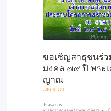
ขอเชิญสาธุชนร่ว
มงคล ๗๙ ปี พระ
ญาณ
JUNE 16, 2016
กำหนดการ
การจัดงานฉลองสิริราชสมบัติครบ ๗๐ ปี