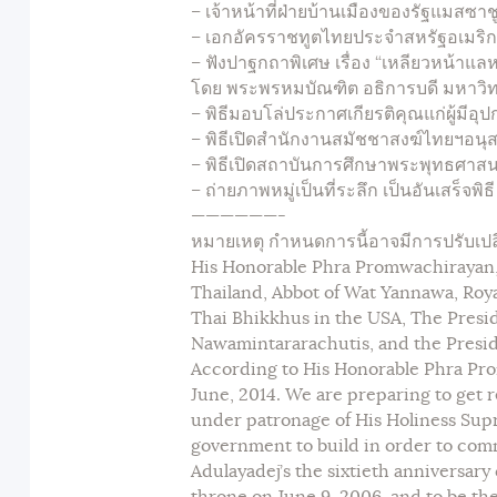
– เจ้าหน้าที่ฝ่ายบ้านเมืองของรัฐแมสซาช
– เอกอัครราชทูตไทยประจำสหรัฐอเมริกา
– ฟังปาฐกถาพิเศษ เรื่อง “เหลียวหน้าแ
โดย พระพรหมบัณฑิต อธิการบดี มหาวิ
– พิธีมอบโล่ประกาศเกียรติคุณแก่ผู้มี
– พิธีเปิดสำนักงานสมัชชาสงฆ์ไทยฯอนุสร
– พิธีเปิดสถาบันการศึกษาพระพุทธศาสนา
– ถ่ายภาพหมู่เป็นที่ระลึก เป็นอันเสร็จพิธี
——————-
หมายเหตุ กำหนดการนี้อาจมีการปรับเ
His Honorable Phra Promwachirayan
Thailand, Abbot of Wat Yannawa, Roya
Thai Bhikkhus in the USA, The Presid
Nawamintararachutis, and the Presi
According to His Honorable Phra Pr
June, 2014. We are preparing to get r
under patronage of His Holiness Sup
government to build in order to com
Adulayadej’s the sixtieth anniversary 