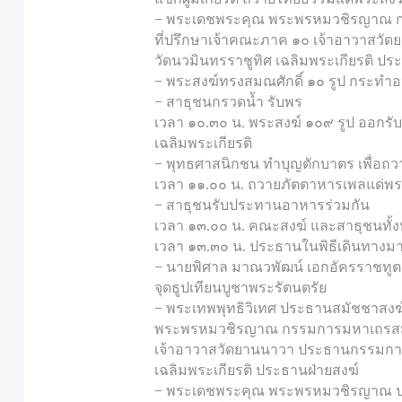
– พระเดชพระคุณ พระพรหมวชิรญาณ
ที่ปรึกษาเจ้าคณะภาค ๑๐ เจ้าอาวาส
วัดนวมินทรราชูทิศ เฉลิมพระเกียรติ ปร
– พระสงฆ์ทรงสมณศักดิ์ ๑๐ รูป กระทำอ
– สาธุชนกรวดน้ำ รับพร
เวลา ๑๐.๓๐ น. พระสงฆ์ ๑๐๙ รูป ออกรั
เฉลิมพระเกียรติ
– พุทธศาสนิกชน ทำบุญตักบาตร เพื่อถ
เวลา ๑๑.๐๐ น. ถวายภัตตาหารเพลแด่พ
– สาธุชนรับประทานอาหารร่วมกัน
เวลา ๑๓.๐๐ น. คณะสงฆ์ และสาธุชนทั
เวลา ๑๓.๓๐ น. ประธานในพิธีเดินทาง
– นายพิศาล มาณวพัฒน์ เอกอัครราชทูต
จุดธูปเทียนบูชาพระรัตนตรัย
– พระเทพพุทธิวิเทศ ประธานสมัชชาสง
พระพรหมวชิรญาณ กรรมการมหาเถรสมา
เจ้าอาวาสวัดยานนาวา ประธานกรรมกา
เฉลิมพระเกียรติ ประธานฝ่ายสงฆ์
– พระเดชพระคุณ พระพรหมวชิรญาณ ปร