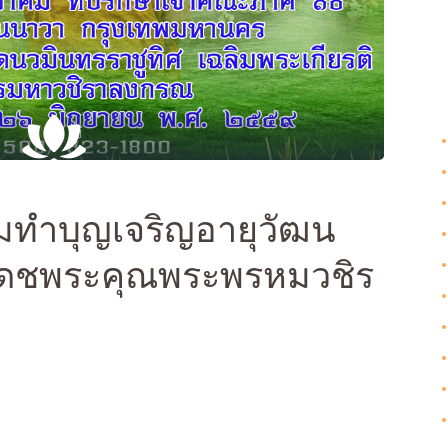
Galleries
Contact Us
มทำบุญเจริญอายุวัฒน
เดชพระคุณพระพรหมวชิร