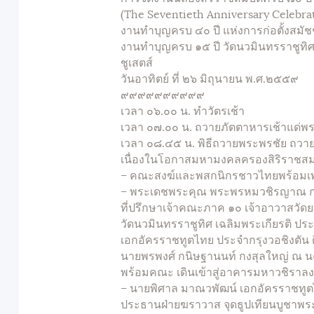
(The Seventieth Anniversary Celebrat
งานทำบุญครบ ๔๐ ปี แห่งการก่อตั้งสมั
งานทำบุญครบ ๑๕ ปี วัดนวมินทรราชูทิศ
ชูเสตส์
วันอาทิตย์ ที่ ๒๖ มิถุนายน พ.ศ.๒๕๕๙
๙๙๙๙๙๙๙๙๙๙
เวลา ๐๖.๐๐ น. ทำวัตรเช้า
เวลา ๐๗.๐๐ น. ถวายภัตตาหารเช้าแด่
เวลา ๐๘.๔๕ น. พิธีถวายพระพรชัย ถวาย
เนื่องในโอกาสมหามงคลครองสิริราชสมบ
– คณะสงฆ์และพสกนิกรชาวไทยพร้อมเ
– พระเดชพระคุณ พระพรหมวชิรญาณ
ที่ปรึกษาเจ้าคณะภาค ๑๐ เจ้าอาวาส
วัดนวมินทรราชูทิศ เฉลิมพระเกียรติ ป
เอกอัครราชทูตไทย ประจำกรุงวอชิงตัน 
นายพรพงศ์ กนิษฐานนท์ กงสุลใหญ่ ณ 
พร้อมคณะ เดินเข้าสู่อาคารมหาวชิรา
– นายพิศาล มาณวพัฒน์ เอกอัครราชทูตไ
ประธานฝ่ายฆราวาส จุดธูปเทียนบูชาพระร