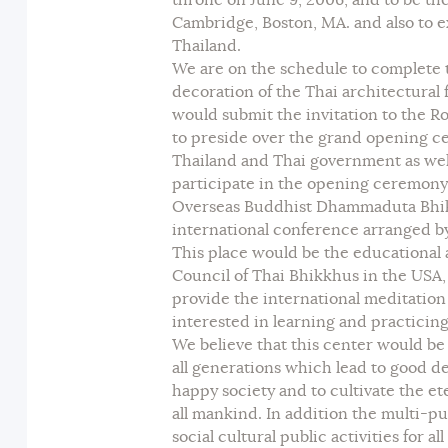
throne on June 9, 2006, and to be th
Cambridge, Boston, MA. and also to e
Thailand.
We are on the schedule to complete t
decoration of the Thai architectural 
would submit the invitation to the Ro
to preside over the grand opening 
Thailand and Thai government as well
participate in the opening ceremony.
Overseas Buddhist Dhammaduta Bhikkh
international conference arranged b
This place would be the educational a
Council of Thai Bhikkhus in the USA, 
provide the international meditation
interested in learning and practicin
We believe that this center would be 
all generations which lead to good d
happy society and to cultivate the et
all mankind. In addition the multi-p
social cultural public activities for a