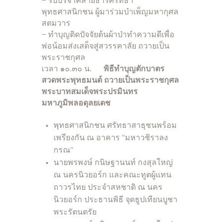
– รับบริจาคสายธารศรัทธา
พุทธศาสนิกชน ผู้มาร่วมบำเพ็ญมหากุศล
สตมวาร
– ทำบุญติดปัจจัยต้นผ้าป่าทำความดีเพื่อ
พ่อน้อมส่งเสด็จสู่สวรรคาลัย ถวายเป็น
พระราชกุศล
เวลา ๑๐.๓๐ น.
พิธีทำบุญตักบาตร
สวดพระพุทธมนต์ ถวายเป็นพระราชกุศล
พระบาทสมเด็จพระปรมินทร
มหาภูมิพลอดุลยเดช
พุทธศาสนิกชน ศรัทธาสาธุชนพร้อม
เพรียงกัน ณ อาคาร “มหาวชิราลง
กรณ”
นายพรพงษ์ กนิษฐานนท์ กงสุลใหญ่
ณ นครนิวยอร์ก และคณะทูตผู้แทน
ถาวรไทย ประจำสหชาติ ณ นคร
นิวยอร์ก ประธานพิธี จุดธูปเทียนบูชา
พระรัตนตรัย