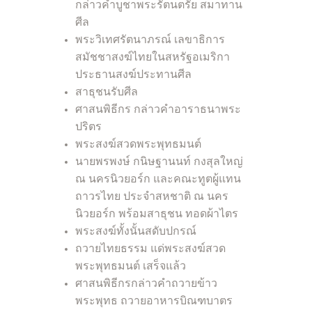
กล่าวคำบูชาพระรัตนตรัย สมาทาน
ศีล
พระวิเทศรัตนาภรณ์ เลขาธิการ
สมัชชาสงฆ์ไทยในสหรัฐอเมริกา
ประธานสงฆ์ประทานศีล
สาธุชนรับศีล
ศาสนพิธีกร กล่าวคำอาราธนาพระ
ปริตร
พระสงฆ์สวดพระพุทธมนต์
นายพรพงษ์ กนิษฐานนท์ กงสุลใหญ่
ณ นครนิวยอร์ก และคณะทูตผู้แทน
ถาวรไทย ประจำสหชาติ ณ นคร
นิวยอร์ก พร้อมสาธุชน ทอดผ้าไตร
พระสงฆ์ทั้งนั้นสดับปกรณ์
ถวายไทยธรรม แด่พระสงฆ์สวด
พระพุทธมนต์ เสร็จแล้ว
ศาสนพิธีกรกล่าวคำถวายข้าว
พระพุทธ ถวายอาหารบิณฑบาตร