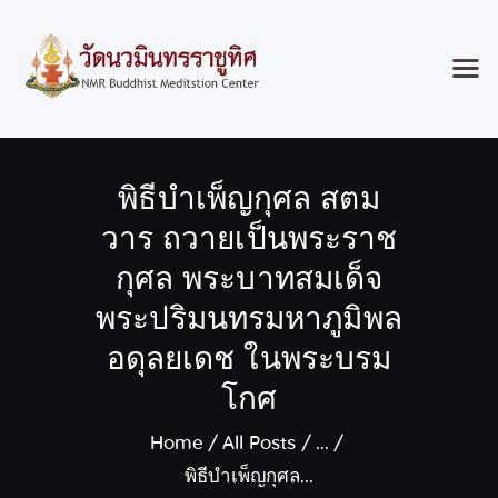
Home
พิธีบำเพ็ญกุศล สตม
Classes & Events
About the Temple
วาร ถวายเป็นพระราช
Meditation Classes
กุศล พระบาทสมเด็จ
Contact
พระปริมนทรมหาภูมิพล
อดุลยเดช ในพระบรม
โกศ
Home
All Posts
...
พิธีบำเพ็ญกุศล...