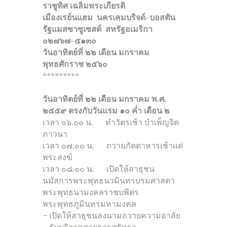
ราชูทิศ เฉลิมพระเกียรติ
เมืองเรย์นแฮม นครเคมบริจด์-บอสตัน
รัฐแมสซาซูเซสต์ สหรัฐอเมริกา
๐๒๗๖๗-๕๑๓๐
วันอาทิตย์ที่ ๒๒ เดือน มกราคม
พุทธศักราช ๒๕๖๐
*********
วันอาทิตย์ที่ ๒๒ เดือน มกราคม พ.ศ.
๒๕๕๙ ตรงกับวันแรม ๑๐ ค่ำ เดือน ๒
เวลา ๐๖.๐๐ น. ทำวัตรเช้า บำเพ็ญจิต
ภาวนา
เวลา ๐๗.๐๐ น. ถวายภัตตาหารเช้าแด่
พระสงฆ์
เวลา ๐๘.๐๐ น. เปิดให้สาธุชน
นมัสการพระพุทธนวมินทรบรมศาสดา
พระพุทธนวมงคลราชบพิตร
พระพุทธภูมินทรมหามงคล
– เปิดให้สาธุชนลงนามถวายความอาลัย