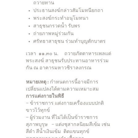
ถวายทาน
ประธานสงฆ์กล่าวสัมโมทนียกถา
พระสงฆ์กระทำอนุโมทนา
สาธุชนกรวดน้ำ รับพร
ถ่ายภาพหมู่ร่วมกัน
ศรัทธาสาธุชน ร่วมทำบุญตักบาตร
เวลา ๑๑.๓๐ น. ถวายภัตตาหารเพลแด่
พระสงฆ์ สาธุชนรับประทานอาหารร่วม
กัน ณ อาคารมหาวชิราลงกรณ
หมายเหตุ
:
กำหนดการนี้อาจมีการ
เปลี่ยนแปลงได้ตามความเหมาะสม
การแต่งกายในพิธี
– ข้าราชการ แต่งกายเครื่องแบบปกติ
ขาวไว้ทุกข์
– ผู้ร่วมงาน ที่ไม่ได้เป็นข้าราชการ
สุภาพบุรุษ – แต่งชุสากลนิยมสีเข้ม เช่น
สีดำ สีน้ำเงินเข้ม ติดแขนทุกข์