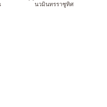
s
นวมินทรราชูทิศ