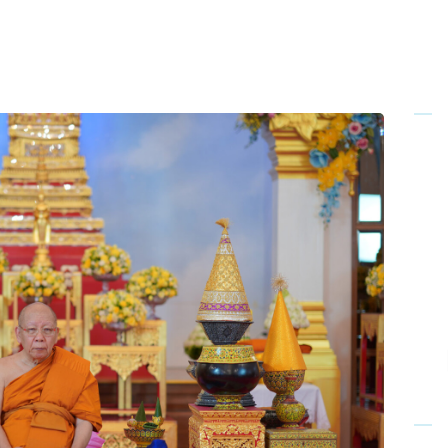
Home
About Us
Sunday
School
Classes &
Events
News
Meditation