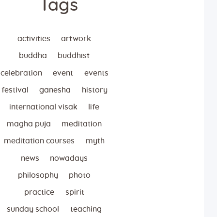
Tags
activities
artwork
buddha
buddhist
celebration
event
events
festival
ganesha
history
international visak
life
magha puja
meditation
meditation courses
myth
news
nowadays
philosophy
photo
practice
spirit
sunday school
teaching