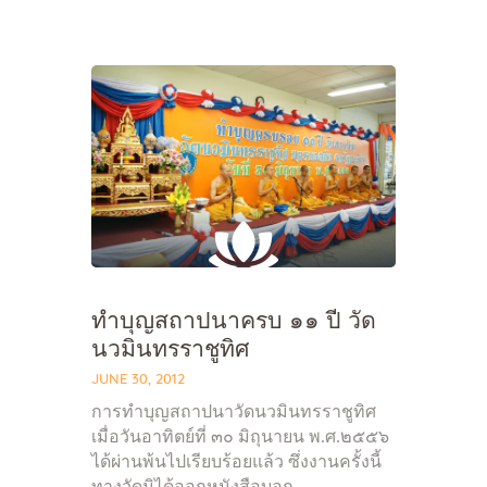
Home
About Us
Sunday School
Classes & Events
News
ทำบุญสถาปนาครบ ๑๑ ปี วัด
Meditation
นวมินทรราชูทิศ
Galleries
JUNE 30, 2012
Contact Us
การทำบุญสถาปนาวัดนวมินทรราชูทิศ
เมื่อวันอาทิตย์ที่ ๓๐ มิถุนายน พ.ศ.๒๕๕๖
ได้ผ่านพ้นไปเรียบร้อยแล้ว ซึ่งงานครั้งนี้