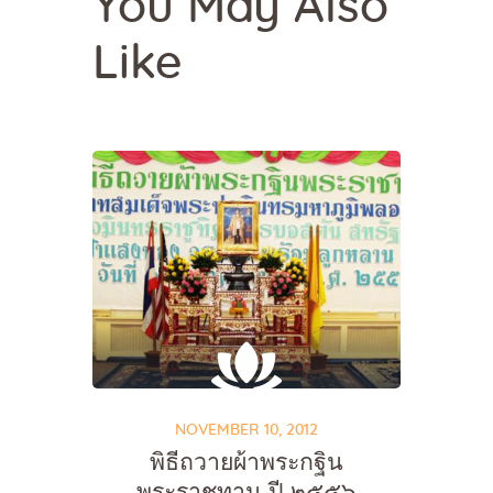
You May Also
Like
NOVEMBER 10, 2012
พิธีถวายผ้าพระกฐิน
พระราชทาน ปี ๒๕๕๖