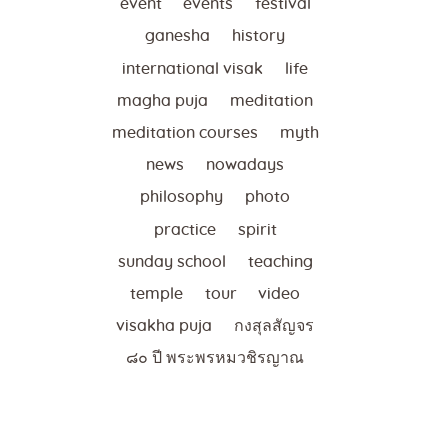
event
events
festival
ganesha
history
international visak
life
magha puja
meditation
meditation courses
myth
news
nowadays
philosophy
photo
practice
spirit
sunday school
teaching
temple
tour
video
visakha puja
กงสุลสัญจร
๘๐ ปี พระพรหมวชิรญาณ