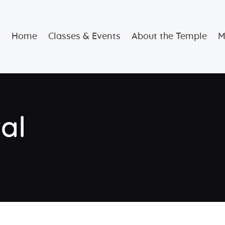
Home
Home
Classes & Events
About the Temple
M
Classes &
Events
About the
val
Temple
Meditation
Classes
Contact