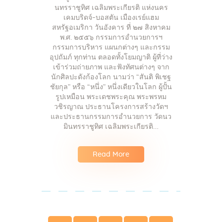
นทรราชูทิศ เฉลิมพระเกียรติ แห่งนคร
เคมบริดจ์-บอสตัน เมืองเรย์แฮม
สหรัฐอเมริกา วันอังคาร ที่ ๒๗ สิงหาคม
พ.ศ. ๒๕๕๖ กรรมการอำนวยการฯ
กรรมการบริหาร แผนกต่างๆ และกรรม
อุปถัมภ์ ทุกท่าน ตลอดทั้งโยมญาติ ผู้ที่ว่าง
เข้าร่วมถ่ายภาพ และฟังทัศนต่างๆ จาก
นักศิลปะดังก้องโลก นามว่า “สันติ พิเชฐ
ชัยกุล” หรือ “หนึ่ง” หนึ่งเดียวในโลก ผู้ปั้น
รูปเหมือน พระเดชพระคุณ พระพรหม
วชิรญาณ ประธานโครงการสร้างวัดฯ
และประธานกรรมการอำนวยการ วัดนว
มินทรราชูทิศ เฉลิมพระเกียรติ…
Read More
Posts
navigation
Page
Page
Page