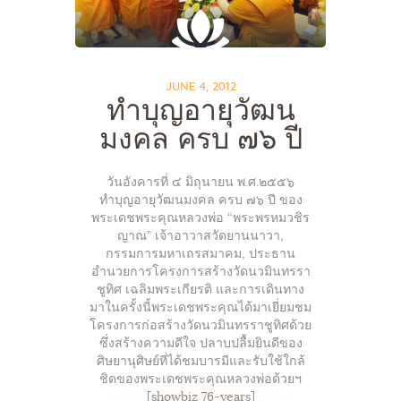
JUNE 4, 2012
ทำบุญอายุวัฒน
มงคล ครบ ๗๖ ปี
วันอังคารที่ ๔ มิถุนายน พ.ศ.๒๕๕๖
ทำบุญอายุวัฒนมงคล ครบ ๗๖ ปี ของ
พระเดชพระคุณหลวงพ่อ “พระพรหมวชิร
ญาณ” เจ้าอาวาสวัดยานนาวา,
กรรมการมหาเถรสมาคม, ประธาน
อำนวยการโครงการสร้างวัดนวมินทรรา
ชูทิศ เฉลิมพระเกียรติ และการเดินทาง
มาในครั้งนี้พระเดชพระคุณได้มาเยี่ยมชม
โครงการก่อสร้างวัดนวมินทรราชูทิศด้วย
ซึ่งสร้างความดีใจ ปลาบปลื้มยินดีของ
ศิษยานุศิษย์ที่ได้ชมบารมีและรับใช้ใกล้
ชิดของพระเดชพระคุณหลวงพ่อด้วยฯ
[showbiz 76-years]