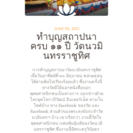
JUNE 30, 2012
ทำบุญสถาปนา
ครบ ๑๑ ปี วัดนวมิ
นทรราชูทิศ
การทำบุญสถาปนาวัดนวมินทรราชูทิศ
เมื่อวันอาทิตย์ที่ ๓๐ มิถุนายน พ.ศ.๒๕๕๖
ได้ผ่านพ้นไปเรียบร้อยแล้ว ซึ่งงานครั้งนี้
ทางวัดมิได้ออกหนังสือบอก
พุทธศาสนิกชนเป็นทางการ บอกข่าวด้วย
โลกยุคโลกาภิวัฒน์ อินเทอร์เน็ต ทางเว็บ
ไซค์บ้าง ทาง Facebook ของวัด และ
Facebook ส่วนตัวของพระสงฆ์ประจำวัด
นวมินทรฯ บ้าง เขาเรียกว่า งานนี้วัดใจ
พุทธศาสนิกชน แฟนพันธุ์แท้ของวัดนวมิ
นทรราชูทิศ ซึ่งงานนี้มีพระครูวินัยธร