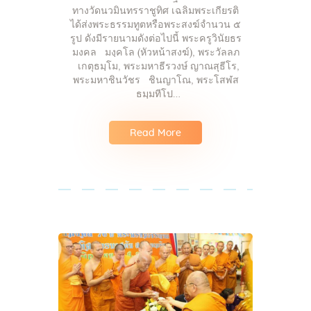
ทางวัดนวมินทรราชูทิศ เฉลิมพระเกียรติ
ได้ส่งพระธรรมทูตหรือพระสงฆ์จำนวน ๕
รูป ดังมีรายนามดังต่อไปนี้ พระครูวินัยธร
มงคล มงฺคโล (หัวหน้าสงฆ์), พระวัลลภ
เกตุธมฺโม, พระมหาธีรวงษ์ ญาณสุธีโร,
พระมหาชินวัชร ชินญาโณ, พระโสฬส
ธมฺมทีโป…
Read More