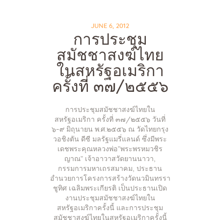
JUNE 6, 2012
การประชุม
สมัชชาสงฆ์ไทย
ในสหรัฐอเมริกา
ครั้งที่ ๓๗/๒๕๕๖
การประชุมสมัชชาสงฆ์ไทยใน
สหรัฐอเมริกา ครั้งที่ ๓๗/๒๕๕๖ วันที่
๖-๙ มิถุนายน พ.ศ.๒๕๕๖ ณ วัดไทยกรุง
วอชิงตัน ดีซี มลรัฐแมรี่แลนด์ ซึ่งมีพระ
เดชพระคุณหลวงพ่อ”พระพรหมวชิร
ญาณ” เจ้าอาวาสวัดยานนาวา,
กรรมการมหาเถรสมาคม, ประธาน
อำนวยการโครงการสร้างวัดนวมินทรรา
ชูทิศ เฉลิมพระเกียรติ เป็นประธานเปิด
งานประชุมสมัชชาสงฆ์ไทยใน
สหรัฐอเมริกาครั้งนี้ และการประชุม
สมัชชาสงฆ์ไทยในสหรัฐอเมริกาครั้งนี้