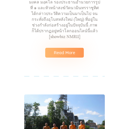
มงคล มงฺคโล รองประธานอำนวยการรูป
ที่ ๑ และหัวหน้าสงฆ์วัดนวมินทรราชูทิศ
ได้กล่าวประวัติความเป็นมาเป็นไป จน
กระทั่งถึงอุโบสหลังใหม่ (ใหญ่) ที่อยู่ใน
ช่วงกำลังก่อสร้างอยู่ในปัจจุบันนี้ ภาพ
ก็ได้ปรากฏอยู่หน้าโลกออนไลน์นี้แล้ว
[showbiz NMR11]
Read More