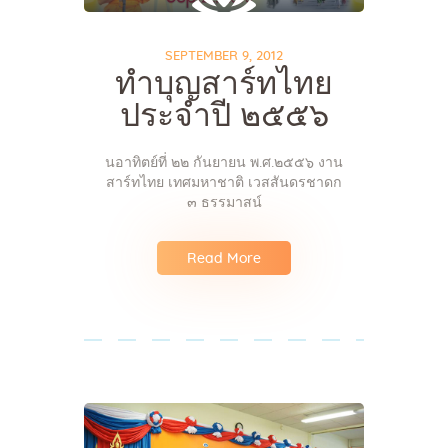
SEPTEMBER 9, 2012
ทำบุญสาร์ทไทย
ประจำปี ๒๕๕๖
นอาทิตย์ที่ ๒๒ กันยายน พ.ศ.๒๕๕๖ งาน
สาร์ทไทย เทศมหาชาติ เวสสันดรชาดก
๓ ธรรมาสน์
Read More