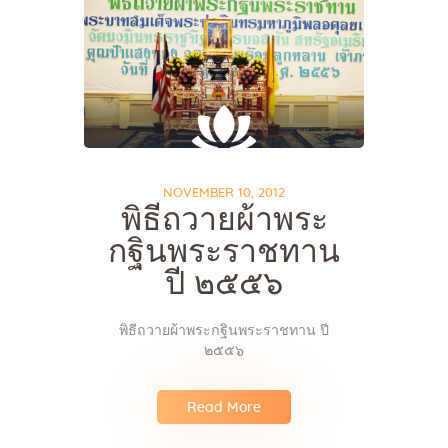
NOVEMBER 10, 2012
พิธีถวายผ้าพระ
กฐินพระราชทาน
ปี ๒๕๕๖
พิธีถวายผ้าพระกฐินพระราชทาน ปี
๒๕๕๖
Read More