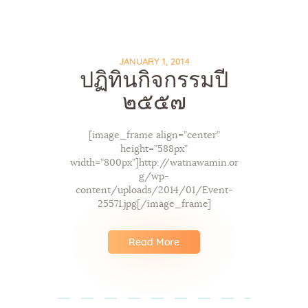
JANUARY 1, 2014
ปฏิทินกิจกรรมปี
๒๕๕๗
Home
About Us
[image_frame align=”center”
Sunday School
height=”588px”
Classes & Events
width=”800px”]http://watnawamin.or
g/wp-
News
content/uploads/2014/01/Event-
Meditation
25571.jpg[/image_frame]
Galleries
Contact Us
Read More