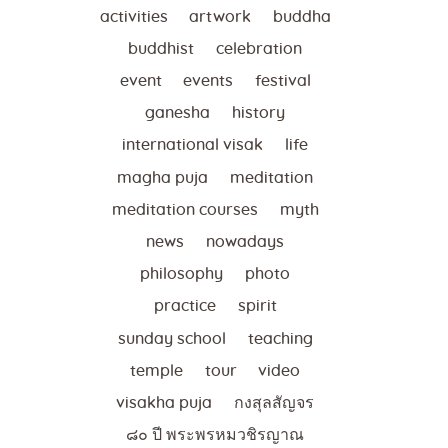
activities
artwork
buddha
buddhist
celebration
event
events
festival
ganesha
history
international visak
life
magha puja
meditation
meditation courses
myth
news
nowadays
philosophy
photo
practice
spirit
sunday school
teaching
temple
tour
video
visakha puja
กงสุลสัญจร
๘๐ ปี พระพรหมวชิรญาณ