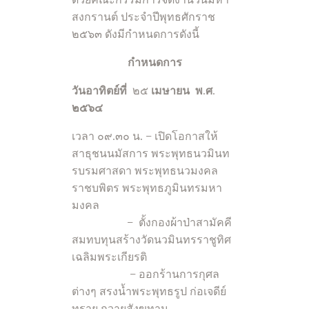
ด้วยคณะกรรมการจัดงานวันมหา
สงกรานต์ ประจำปีพุทธศักราช
๒๕๖๓ ดังมีกำหนดการดังนี้
กำหนดการ
วันอาทิตย์ที่
๒๕
เมษายน
พ
.
ศ
.
๒๕๖๔
เวลา ๐๙.๓๐ น. – เปิดโอกาสให้
สาธุชนนมัสการ พระพุทธนวมินท
รบรมศาสดา พระพุทธนวมงคล
ราชบพิตร พระพุทธภูมินทรมหา
มงคล
– ตั้งกองผ้าป่าสามัคคี
สมทบทุนสร้างวัดนวมินทรราชูทิศ
เฉลิมพระเกียรติ
– ออกร้านการกุศล
ต่างๆ สรงน้ำพระพุทธรูป ก่อเจดีย์