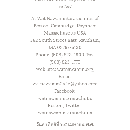
๒๕๖๔
At Wat Nawamintararachutis of
Boston-Cambridge-Raynham
Massachusetts USA
382 South Street East, Raynham,
MA 02767-5130
Phone: (508) 823-1800, Fax:
(508) 823-1775
Web Site: watnawamin.org,
Email:
watnawamin2545@yahoo.com
Facebook:
watnawamintararachutis
Boston, Twitter:
watnawamintararachutis
วันอาทิตย์ที่ ๒๕ เมษายน พ.ศ.