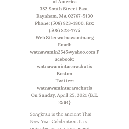
of America
382 South Street East,
Raynham, MA 02767-5130
Phone: (508) 823-1800, Fax:
(508) 823-1775
Web Site: watnawamin.org
Email:
watnawamin2545@yahoo.com
F
acebook:
watnawamintararachutis
Boston
Twitter:
watnawamintararachutis
On Sunday, April 25, 2021 {B.E.
2564}
Songkran is the ancient Thai
New Year Celebration. It is
regarded as a cultural event