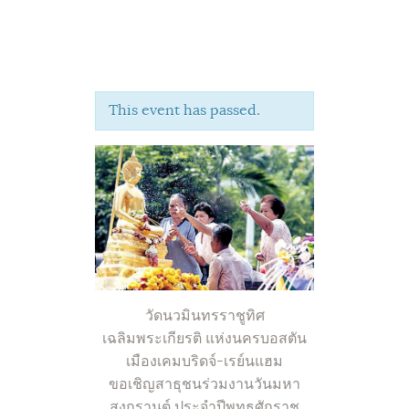
This event has passed.
Home
About Us
Sunday School
Classes & Events
News
Meditation
Galleries
วัดนวมินทรราชูทิศ
Contact Us
เฉลิมพระเกียรติ แห่งนครบอสตัน
เมืองเคมบริดจ์-เรย์นแฮม
ขอเชิญสาธุชนร่วมงานวันมหา
สงกรานต์ ประจำปีพุทธศักราช