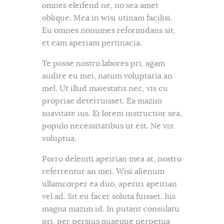
omnes eleifend ne, no sea amet
oblique. Mea in wisi utinam facilisi.
Eu omnes nonumes reformidans sit,
et eam aperiam pertinacia.
Te posse nostro labores pri, agam
audire eu mei, natum voluptaria an
mel. Ut illud maiestatis nec, vis cu
propriae deterruisset. Ea mazim
suavitate ius. Ei lorem instructior sea,
populo necessitatibus ut est. Ne vix
voluptua.
Porro deleniti apeirian mea at, nostro
referrentur an mei. Wisi alienum
ullamcorper ea duo, aperiri apeirian
vel ad. Sit eu facer soluta fuisset. Ius
magna mazim id. In putant consulatu
pri, per persius quaeque perpetua