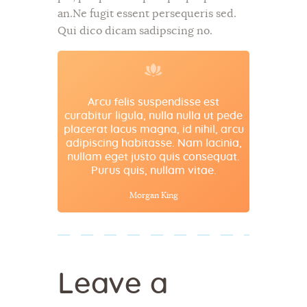
an.Ne fugit essent persequeris sed.
Qui dico dicam sadipscing no.
Arcu felis suspendisse est
curabitur ligula, nulla nulla ut pede
placerat lacus magna, id nihil, arcu
adipiscing habitasse. Nam lacinia,
nullam eget justo quis consequat.
Purus quis, nullam vitae.
Morgan King
Leave a