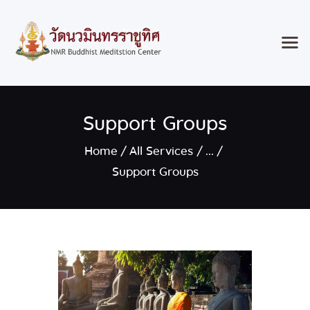
Home
Support Groups
Classes & Events
About the Temple
Home
All Services
...
Meditation Classes
Support Groups
Contact