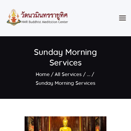
Home
Sunday Morning
Classes & Events
About the Temple
Services
Meditation Classes
Home
All Services
...
Contact
Sunday Morning Services