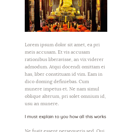
Lorem ipsum dolor sit amet, ea pri
meis accusam. Et vis accusam
rationibus liberavisse, an vix viderer
admodum. Atqui docendi omittam ei
has, liber constituam id vim. Eam in
dico doming definiebas. Cum
munere impetus et. Ne nam simul
oblique alterum, pri solet omnium id,
usu an munere.
I must explain to you how all this works
Ne fugit essent persequeris sed. Qui