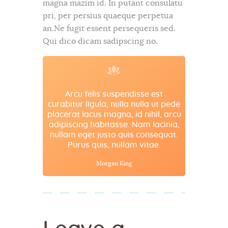
magna mazim id. In putant consulatu
pri, per persius quaeque perpetua
an.Ne fugit essent persequeris sed.
Qui dico dicam sadipscing no.
Arcu felis suspendisse est
curabitur ligula, nulla nulla ut pede
placerat lacus magna, id nihil, arcu
adipiscing habitasse. Nam lacinia,
nullam eget justo quis consequat.
Purus quis, nullam vitae.
Morgan King