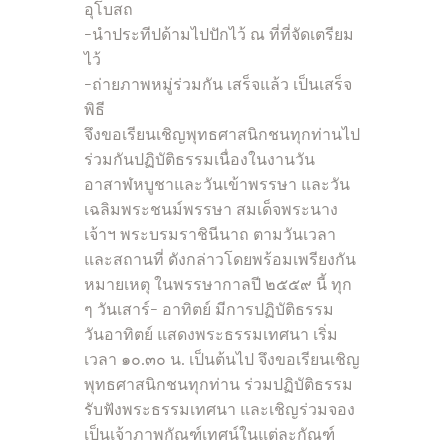
อุโบสถ
-นำประทีปด้ามไปปักไว้ ณ ที่ที่จัดเตรียม
ไว้
-ถ่ายภาพหมู่ร่วมกัน เสร็จแล้ว เป็นเสร็จ
พิธี
จึงขอเรียนเชิญพุทธศาสนิกชนทุกท่านไป
ร่วมกันปฏิบัติธรรมเนื่องในงานวัน
อาสาฬหบูชาและวันเข้าพรรษา และวัน
เฉลิมพระชนม์พรรษา สมเด็จพระนาง
เจ้าฯ พระบรมราชินีนาถ ตามวันเวลา
และสถานที่ ดังกล่าวโดยพร้อมเพรียงกัน
หมายเหตุ ในพรรษากาลปี ๒๕๕๙ นี้ ทุก
ๆ วันเสาร์- อาทิตย์ มีการปฏิบัติธรรม
วันอาทิตย์ แสดงพระธรรมเทศนา เริ่ม
เวลา ๑๐.๓๐ น. เป็นต้นไป จึงขอเรียนเชิญ
พุทธศาสนิกชนทุกท่าน ร่วมปฏิบัติธรรม
รับฟังพระธรรมเทศนา และเชิญร่วมจอง
เป็นเจ้าภาพกัณฑ์เทศน์ในแต่ละกัณฑ์