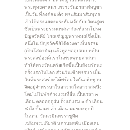
เป็นวันที่มีความสำคัญวันหนึ่งในทาง
พระพุทธศาสนา เพราะวันอาสาฬหบูชา
เป็นวัน ที่องค์สมเด็จ พระสัมมาสัมพุทธ
เจ้าได้ทรงแสดงพระธัมมจักกัปปวัตนสูตร
ซึ่งเป็นพระธรรมเทศนากัณฑ์แรกโปรด
ปัญจวัคคีย์ โกณฑัญญพราหมณ์ซึ่งเป็น
หนึ่งใน ปัญจวัคคีย์ได้ดวงตาเห็นธรรม
(เป็นโสดาบัน) แล้วทูลขออุปสมบทเป็น
พระสงฆ์องค์แรกในพระพุทธศาสนา
ทำให้พระรัตนตรัยเกิดขึ้นเป็นสังฆรัตนะ
ครั้งแรกในโลก ส่วนวันเข้าพรรษา เป็น
วันที่พระสงฆ์จะได้พร้อมใจกันอธิษฐาน
จิตอยู่จำพรรษาในอาวาสใดอาวาสหนึ่ง
โดยไม่ไปพักค้างแรมที่อื่น เป็นเวลา ๓
เดือน ตลอดฤดูฝน ตั้งแต่แรม ๑ ค่ำ เดือน
๘ ถึง ขึ้น ๑๕ ค่ำ เดือน ๑๑ ของทุกปี
ในนาม วัดนวมินทรราชูทิศ
เฉลิมพระเกียรติ นครบอสตัน เมืองเคม