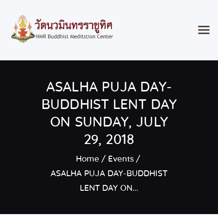
Home
ASALHA PUJA DAY-
Classes & Events
About the Temple
BUDDHIST LENT DAY
Meditation Classes
ON SUNDAY, JULY
Contact
29, 2018
Home
Events
ASALHA PUJA DAY-BUDDHIST
LENT DAY ON...