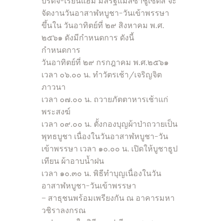
บริดจ์-เรย์นแฮม มลรัฐแมสซาชูเซตส์ จะ
จัดงานวันอาสาฬหบูชา-วันเข้าพรรษา
ขึ้นใน วันอาทิตย์ที่ ๒๙ สิงหาคม พ.ศ.
๒๕๖๑ ดังมีกำหนดการ ดังนี้
กำหนดการ
วันอาทิตย์ที่ ๒๙ กรกฎาคม พ.ศ.๒๕๖๑
เวลา ๐๖.๐๐ น. ทำวัตรเช้า/เจริญจิต
ภาวนา
เวลา ๐๗.๐๐ น. ถวายภัตตาหารเช้าแก่
พระสงฆ์
เวลา ๐๙.๐๐ น. ตั้งกองบุญผ้าป่าถวายเป็น
พุทธบูชา เนื่องในวันอาสาฬหบูชา-วัน
เข้าพรรษา เวลา ๑๐.๐๐ น. เปิดให้บูชาธูป
เทียน ผ้าอาบน้ำฝน
เวลา ๑๐.๓๐ น. พิธีทำบุญเนื่องในวัน
อาสาฬหบูชา-วันเข้าพรรษา
– สาธุชนพร้อมเพรียงกัน ณ อาคารมหา
วชิราลงกรณ