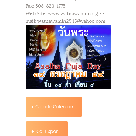
Fax: 508-823-1775
Web Site: www.watnawamin.org E-
mail: watnawamin2545@yahoo.com
+ Google Calendar
+ iCal Export