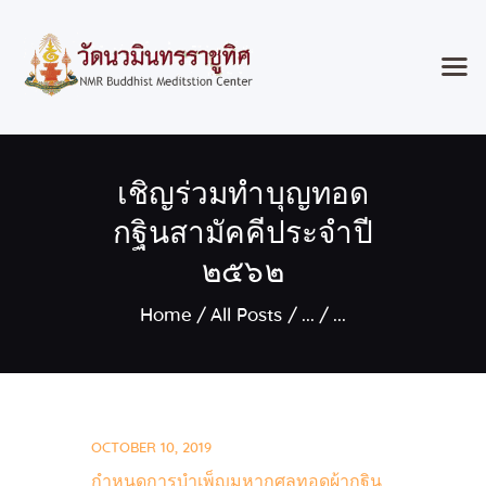
Home
เชิญร่วมทำบุญทอด
Classes & Events
About the Temple
กฐินสามัคคีประจำปี
Meditation Classes
๒๕๖๒
Contact
Home
All Posts
...
...
OCTOBER 10, 2019
กำหนดการบำเพ็ญมหากุศลทอดผ้ากฐิน